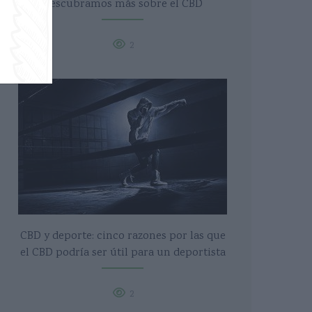
Descubramos más sobre el CBD
2
CBD y deporte: cinco razones por las que
el CBD podría ser útil para un deportista
2