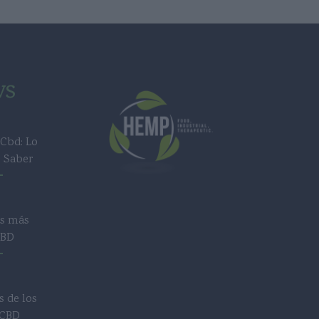
ws
 Cbd: Lo
s Saber
s más
CBD
s de los
 CBD