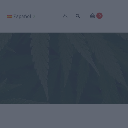
Español
0
lish