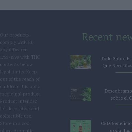
Recent ne
Our products
comply with EU
Royal Decree
1729/1999 with THC
Todo Sobre El
contents below
Que Necesita
legal limits. Keep
out of the reach of
children. It is not a
Descubramo
medicinal product.
sobre el 
Product intended
for decorative and
collectible use.
Store in a cool
CBD: Beneficio
productos
place. Aromatic