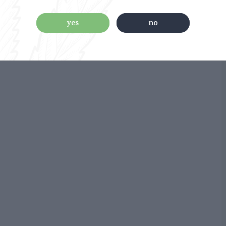
yes
no