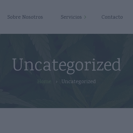
Sobre Nosotros
Servicios
Contacto
Producción de flores
Eng
Servicio personalizado
Seguimiento continuo
Uncategorized
Almacenamiento en
España
Home
Uncategorized